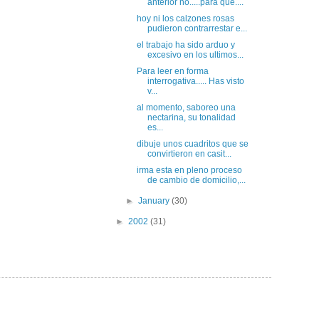
anterior no.....para que....
hoy ni los calzones rosas
pudieron contrarrestar e...
el trabajo ha sido arduo y
excesivo en los ultimos...
Para leer en forma
interrogativa..... Has visto
v...
al momento, saboreo una
nectarina, su tonalidad
es...
dibuje unos cuadritos que se
convirtieron en casit...
irma esta en pleno proceso
de cambio de domicilio,...
►
January
(30)
►
2002
(31)