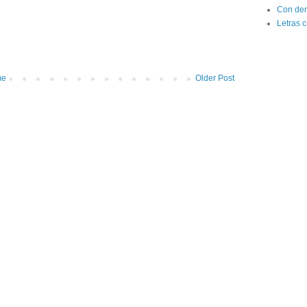
Con der
Letras 
me
Older Post