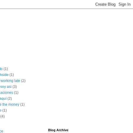
to
(1)
thside
(1)
 working late
(2)
 soy asi
(3)
aciones
(1)
aquí
(2)
e the money
(1)
ve
(1)
(4)
Blog Archive
ce