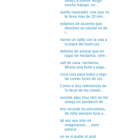
INNECESARIA: tengo
mucho trabajo, no ...
sueño reparador: ese que no
te lleva mas de 20 min...
estamos de acuerdo que
devolver un celular es de
l...
rianse un ratito con la oda a
la papa del buen jaz...
deberia de aclarar que en
lugar de nectarina, cere...
sali de casa. nectarina,
fitness and fruits y yogu...
coca cola para todos y algo
de comer luces de col...
Como vi dos referencias de
'lo fecal de las clases...
sucede algo muy raro se me
antoja un sandwich de ...
hoy recorde los pincelines,
de niña siempre tuve u...
tal vez sea solo mi
imaginacion..... pero
parece ...
no se si quitar el post