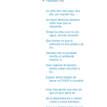
▼
February
(39)
.
un click alla. tres aqui. dos
ahi. asi cuando voy ...
mi mano derecha siempre
sufre mas que la
izquierda...
Tengo la vista a un rio sin
agua, ahorita necesito...
Que bonito es que tu
autocad no sea pirata y ya
no...
Siempre me ha gustado
mucho el ambiente
marino: e...
Ayer regrese de tijuana
(todos estan muy bien y
es...
Espero tener tiempo de
llevar mi DVDP a convertir
...
irma: hay gente que vive sin
gas (ni que decir de ...
de la dependencia a ciertas
cosas y como transtorn...