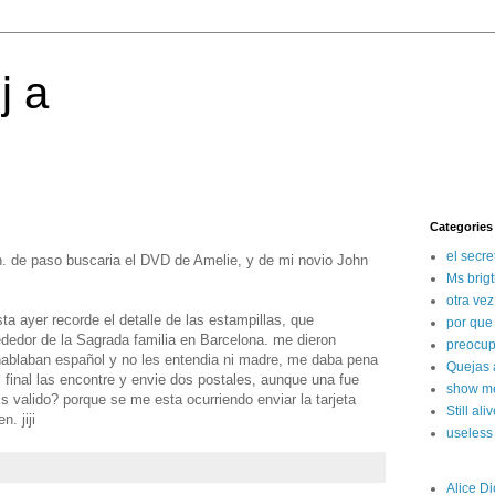
 j a
Categories
el secre
n. de paso buscaria el DVD de Amelie, y de mi novio John
Ms brig
otra vez
a ayer recorde el detalle de las estampillas, que
por que
rededor de la Sagrada familia en Barcelona. me dieron
preocup
hablaban español y no les entendia ni madre, me daba pena
Quejas 
 final las encontre y envie dos postales, aunque una fue
show m
s valido? porque se me esta ocurriendo enviar la tarjeta
Still ali
. jiji
useless
Alice Di