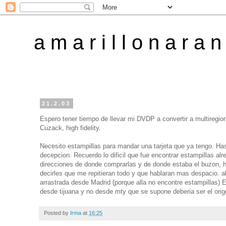
a m a r i l l o n a r a n
21.2.03
Espero tener tiempo de llevar mi DVDP a convertir a multiregio
Cuzack, high fidelity.
Necesito estampillas para mandar una tarjeta que ya tengo. Hast
decepcion. Recuerdo lo dificil que fue encontrar estampillas al
direcciones de donde comprarlas y de donde estaba el buzon, 
decirles que me repitieran todo y que hablaran mas despacio. al
arrastrada desde Madrid (porque alla no encontre estampillas) E
desde tijuana y no desde mty que se supone deberia ser el origen
Posted by
Irma
at
16:25