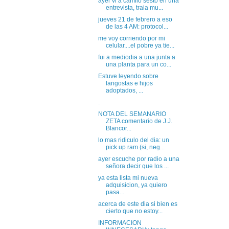
ayer vi a camilo sesto en una
entrevista, traia mu...
jueves 21 de febrero a eso
de las 4 AM: protocol...
me voy corriendo por mi
celular....el pobre ya tie...
fui a mediodia a una junta a
una planta para un co...
Estuve leyendo sobre
langostas e hijos
adoptados, ...
.
NOTA DEL SEMANARIO
ZETA comentario de J.J.
Blancor...
lo mas ridiculo del dia: un
pick up ram (si, neg...
ayer escuche por radio a una
señora decir que los ...
ya esta lista mi nueva
adquisicion, ya quiero
pasa...
acerca de este dia si bien es
cierto que no estoy...
INFORMACION